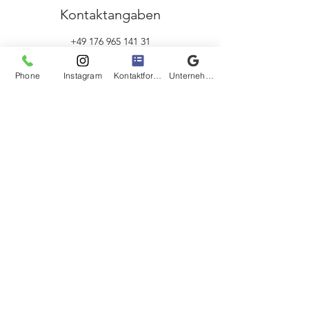
Kontaktangaben
+49 176 965 141 31
coaching@astrid-laetsch.de
Friedrichstraße 3-4, Göttingen, Germany
Phone
Instagram
Kontaktformular
Unternehmensprofil bei Google