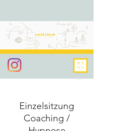
ME
NU
Einzelsitzung
Coaching /
Hypnose