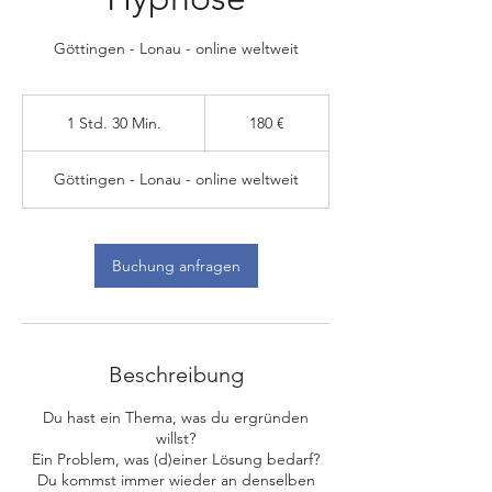
Göttingen - Lonau - online weltweit
180
Euro
1 Std. 30 Min.
1
180 €
S
t
Göttingen - Lonau - online weltweit
d
3
0
M
Buchung anfragen
i
n
.
Beschreibung
Du hast ein Thema, was du ergründen
willst?
Ein Problem, was (d)einer Lösung bedarf?
Du kommst immer wieder an denselben