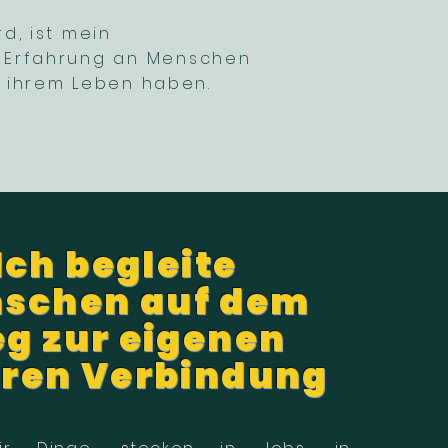
d, ist mein
e Erfahrung an Menschen
in ihrem Leben haben.
Ich begleite
schen auf dem
g zur eigenen
ren Verbindung