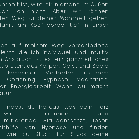
rheit ist, wird dir niemand im Außen
ch ich nicht. Aber wir können
en Weg zu deiner Wahrheit gehen.
führt am Kopf vorbei tief in unser
 ich
auf
meinem Weg verschiedene
ernt, die ich individuell und intuitiv
n Anspruch ist es, ein ganzheitliches
ubieten, das Körper, Geist und Seele
Ich kombiniere Methoden aus dem
n Coaching, Hypnose, Meditation,
r Energiearbeit.
Wenn du magst
atur.
 findest du heraus, was dein Herz
 wir erkennen und
n
limitierende
Glaubenssätze, lösen
mithilfe von Hypnose und finden
en wie du Stück für Stück deine