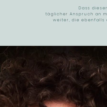
Dass dieser
täglicher
Anspruch
an
m
weiter, die ebenfall