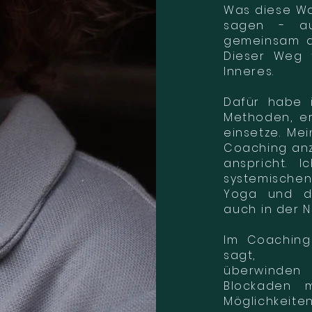
Was diese Wah
sagen - au
gemeinsam d
Dieser Weg 
Inneres.
Dafür habe
Methoden, erl
einsetze. Mei
Coaching anz
anspricht. 
systemische
Yoga und de
auch
in der N
Im Coaching
sagt,
überwinde
Blockaden 
Möglichkeit