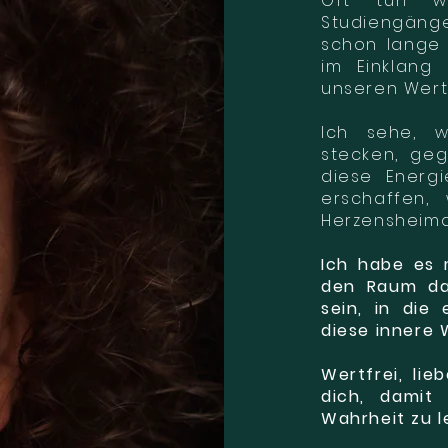
Oft tun wi
Studiengäng
schon lange n
im Einklang
unseren Wert
Ich sehe, w
stecken, geg
diese Energ
erschaffen,
Herzensheima
Ich habe es
den Raum daf
sein, in die
diese innere 
Wertfrei, lie
dich, damit
Wahrheit zu 