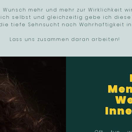
 Wunsch mehr und mehr zur Wirklichkeit wir
ich selbst
und gleichzeitig gebe ich dies
s die tiefe Sehnsucht nach Wahrhaftigkeit 
Lass uns zusammen daran arbeiten!
Men
We
Inne